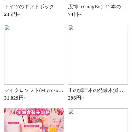
ドイツのギフトボックスに入りたいです。万年笔の学生は三年生の小学生専用で、墨嚢の男性の初心者の正姿を変えて、字を握って字を书きます。
広博（GungBo）12本のHB六角鉛筆原木緑ペン棒黒鉛芯学生の絵画デッサン用H 0751
235円~
74円~
マイクロソフト(Microsoft)Surface Go 2合一タブレットパソコンノノート10.5インチライトノベルオフィス本m 3 4425 Y 8 G+128 G【翌日達】公式標準装備+オリジナルキーボード+開拓ドック
正の減圧本の発散本減圧ノ－ト解圧ネットの紅かわいいニンジン創意手帳簿のかわいい減圧本立体動物萌えカラーページの小清新美乐蒂
31,829円~
296円~