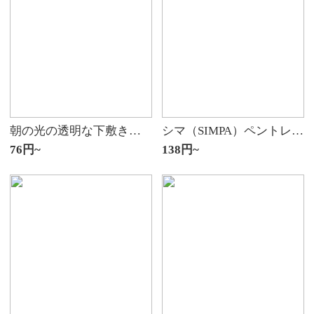
朝の光の透明な下敷きの学生の試験の専用の大学入試の答案用紙a 3柔らかいプラスチックの中学生は字を書きますa 4大きいサイズの書写板の硬いペンの本のシリカゲル【2枚の日常】A 4/透明なpvcは柔らかいです/29*20 cm/
シマ（SIMPA）ペントレーニング用の書帖紙小学生子供用の幼児筆コントロール練習硬筆書法本40枚/バッグ8579
76円~
138円~