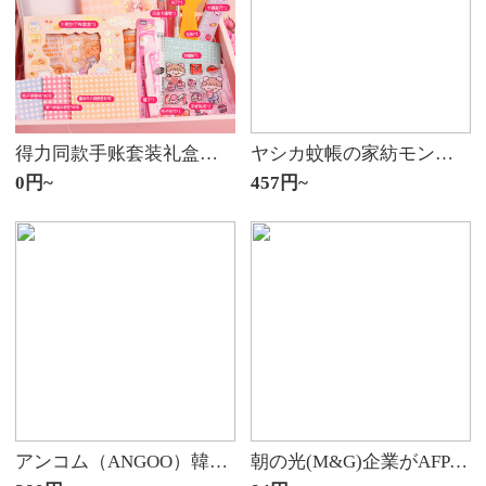
得力同款手账套装礼盒手账全套工具手账本套装少女可爱手帐工具套装本子洋凝珑 手帐升级工具包套装(送教程)
ヤシカ蚊帳の家紡モンゴル包蚊帳0.9メートルベッド学生寮の上の下段ベッドには、折りたたみワイヤ暗号化マジック蚊帳の宇宙灰が設置されています。
0円~
457円~
アンコム（ANGOO）韓国版かわいい小学生の補習袋は書類袋を持つ大容量です。リュックサックを持つ大容量の手には防水美術バッグがあります。
朝の光(M&G)企業がAFP 43201を注文して作成しました。ビジネス署名简约型金属万年笔の色はランダムで単品です。