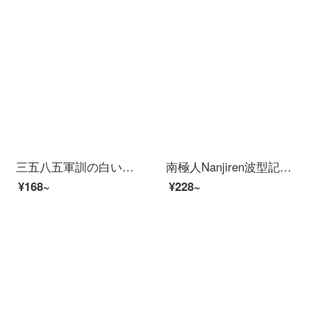
三五八五軍訓の白いベッドの単純な白い軍の緑のシーツの全綿のシングル寮の学生白いシーツの軍の緑のボールはシーツの白色の115*210をカバーします（標準）
南極人Nanjiren波型記憶枕ゆっくりと宇宙綿の枕芯を弾きます。大人の通気性睡眠学生の一人の記憶枕は満天の星に一つずつ詰めます。
¥168~
¥228~