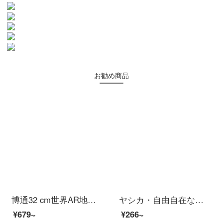
お勧め商品
博通32 cm世界AR地球儀ベルトライトが輝く大きなサイズの中学生用中英語ハイビジョン2020高校生向け入学プレゼント3 D 32 CM高42 CM政区塑底带灯AR
ヤシカ・自由自在な綿シーツ単品純綿布団シングルベッドカバーシングル綿学生寮マット保護カバー1.2 mベッド160*230 cmバロック灰
¥679~
¥266~