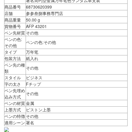
署名简约型金属万年笔色ランダム単支装
商品番号
68730620399
店舗
参参叁捌事務専門店
商品重量
50.00 g
貨物番号
AFP 43201
ペン先材質
その他
ペンの色:
ペンの色:その他
その他
タイプ
万年笔
包装方法
紙入れ
ペン先の種
その他
類
スタイル
ビジネス
字の太さ
Fチップ
ペン先埋め
その他
込み方式
ペンの材質
金属
上墨方式
ピストン上墨
ペンの特徴
その他
適用シーン
署名