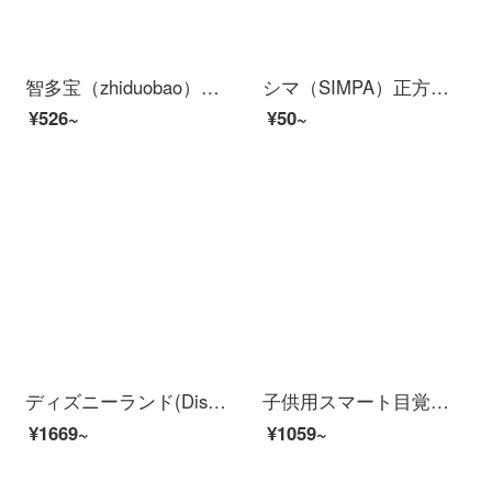
智多宝（zhiduobao）ランドセル小学生の男性と女の子1-3-6学年の子供は軽くて背を保護します。ランドセルの青い色の大きいサイズのカバンは4-6年生です。
シマ（SIMPA）正方形ペンケス大容量ナイロン糸収納袋多機能収納袋学生試験文具正方形白2019
¥526~
¥50~
ディズニーランド(Dispney)文房具セット漫威カバン文具水杯絵画礼装77点セット子供用入学文具礼装箱学習用品セットBA 5427 A-6 J 10 B 02
子供用スマート目覚まし時計の音声制御学生用多機能枕元音声リコーダーアニメ子供用創意クロックピンク83650
¥1669~
¥1059~