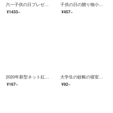
六一子供の日プレゼントAR知能地球儀誕生日プレゼント32 cm大きいサイズのライト付き8歳6-10歳の男の子に子供の日の学習用品のアイデアのおもちゃの大きいサイズの32 cm-ARスマートフォンの音声テープランプをプレゼントします。
子供の日の贈り物小学生から四年生の入門回路セット物理電気実験セット電磁気学実験箱簡単回路科学実験箱アップグレード版小学校電磁気学実験箱
¥1433~
¥457~
2020年新型ネット紅ページケス小学生シンプルで可愛い大容量女子文具箱中学生ins日系ファッション韓国高顔値天女少女鉛筆箱文具小熊（懐中時計タイプ）ピンク
大学生の蚊帳の寝室の寮は1 m/1.2 mのシングルベッドの上に下段の男性を敷いて、1.5 mの家庭用ファスナーのタイプは白色の1.4高1.0 m(3.3フィート)ベッドを覆っています。
¥167~
¥92~