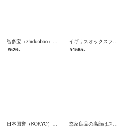
智多宝（zhiduobao）ランドセル小学生の男性と女の子1-3-6学年の子供は軽くて背を保護します。ランドセルの青い色の大きいサイズのカバンは4-6年生です。
イギリスオックスフォード大学マルチサイズ選択ランドセル女子中学生ランドセル中学生・高校生ランドセル・カジュアル・マイナス韓版学院風小学生プレゼント大容量X 472-1棗紅（5年生以上）
¥526~
¥1585~
日本国誉（KOKYO）学生用文具猫・携帯小型点々テープ貼付テープ本体8 m*6 mm紫粉WSG-DM 2 M 45-06 VP
悠家良品の高顔はストローの水筒の女性はストローの杯を持っています。大人の妊婦は月子携帯運動用のプラスチックのコップに座っています。