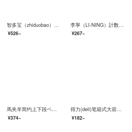
智多宝（zhiduobao）ランドセル小学生の男性と女の子1-3-6学年の子供は軽くて背を保護します。ランドセルの青い色の大きいサイズのカバンは4-6年生です。
李寧（LI-NING）計数縄跳び大人の室内運動長縄児童小中学生の中で試合専用荷重専門競速肥の綱渡りの神試験縄跳びを試験します。
¥526~
¥267~
馬夹羊简约上下段ベッドシーツカバー三点セット寮シングルベッドネット赤いベッドの上に四点セットの寝室布団セットは全部で0.9 m 1.2 mベッドノルウェー-ZF学生寮3点セット/布団カバー150 x 200)
得力(deli)笔箱式大容量スペンケ-ス可爱い少女心レーザー闪光創意少女少男女の子可爱いins简约多功能笔持爛漫粉-67014
¥374~
¥182~