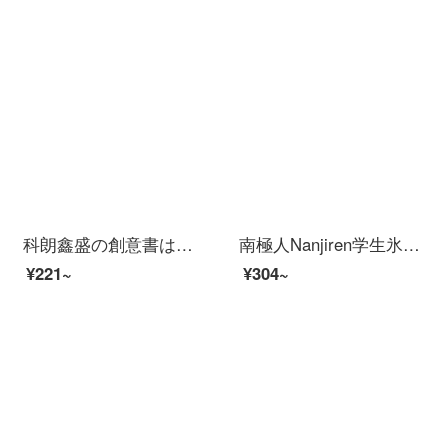
科朗鑫盛の創意書は伸び縮み可能で、書立学生用の机の上に簡単に収納できる文具は棚棚に置いてあります。
南極人Nanjiren学生氷糸の涼しい席のシングルの席の夏の寮の上でベッドの藤席の伝奇的な0.9 mベッドを敷いて適用します。
¥221~
¥304~