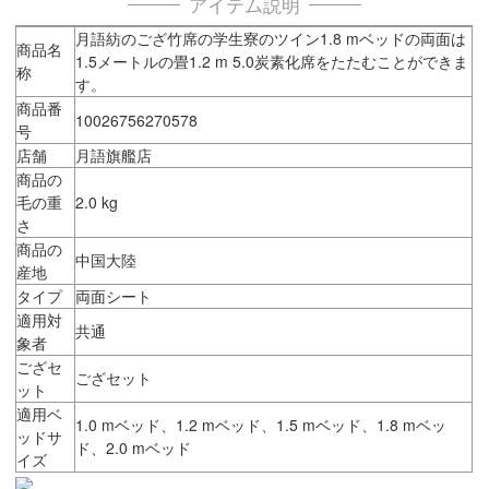
アイテム説明
月語紡のござ竹席の学生寮のツイン1.8 mベッドの両面は
商品名
1.5メートルの畳1.2 m 5.0炭素化席をたたむことができま
称
す。
商品番
10026756270578
号
店舗
月語旗艦店
商品の
毛の重
2.0 kg
さ
商品の
中国大陸
産地
タイプ
両面シート
適用対
共通
象者
ござセ
ござセット
ット
適用ベ
1.0 mベッド、1.2 mベッド、1.5 mベッド、1.8 mベッ
ッドサ
ド、2.0 mベッド
イズ