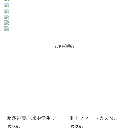
お勧め商品
夢多福実心球中学生の中で専用の専門の訓練ボールを試験します。小学校の中で滑り止めのボールを投げて空気を入れます。
申士ノノートカスタマイズa 5皮革プリントの表紙捺印簡単事務メモ帳ビジネスb 5厚い業務メモ帳会議本はペン文房具のオフィス用品の深い青色B 5を挿すことができます。
¥275~
¥225~