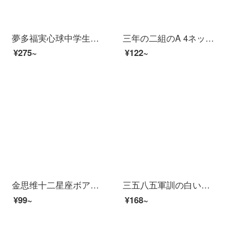
夢多福実心球中学生の中で専用の専門の訓練ボールを試験します。小学校の中で滑り止めのボールを投げて空気を入れます。
三年の二組のA 4ネットの赤いパーマの透明なレーザー星空の資料のファイルの板は字の立て替え板の小さい清新な学生の事務用品の答案用紙を挟んで星河を挟みます。
¥275~
¥122~
金思维十二星座ボア学生用星空0.5黒色全針管水筆創意可愛い萌え少女心ins潮简约文芸署名笔集物社文具6本の牡牛座
三五八五軍訓の白いベッドの単純な白い軍の緑のシーツの全綿のシングル寮の学生白いシーツの軍の緑のボールはシーツの白色の115*210をカバーします（標準）
¥99~
¥168~