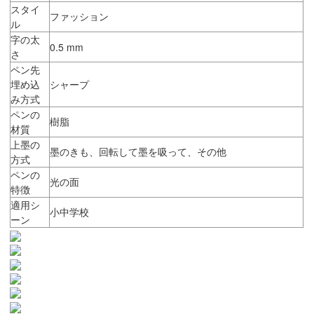
スタイ
ファッション
ル
字の太
0.5 mm
さ
ペン先
埋め込
シャープ
み方式
ペンの
樹脂
材質
上墨の
墨のきも、回転して墨を吸って、その他
方式
ペンの
光の面
特徴
適用シ
小中学校
ーン