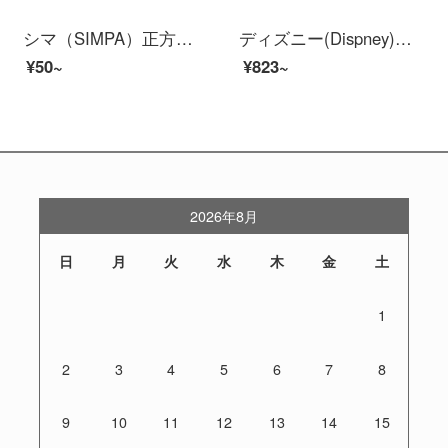
シマ（SIMPA）正方形ペンケス大容量ナイロン糸収納袋多機能収納袋学生試験文具正方形白2019
ディズニー(Dispney)小学生カバン女子児童カバン1-3-4-6年生プレゼント大容量マイナス多层姫グラデーション双肩包DB 96376ピンクブルー冷蔵库モデル(3年生-中学)
¥50~
¥823~
2026年8月
日
月
火
水
木
金
土
1
2
3
4
5
6
7
8
9
10
11
12
13
14
15