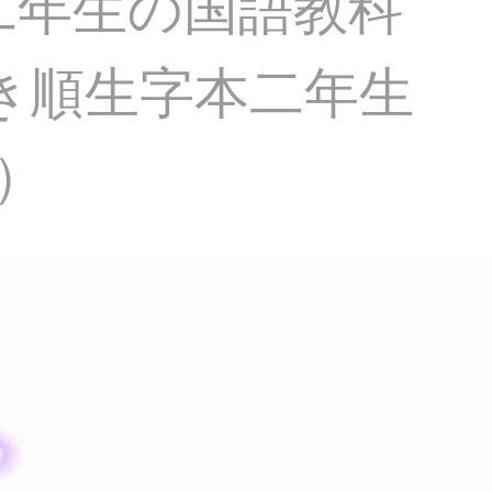
生二年生の国語教科
き順生字本二年生
）