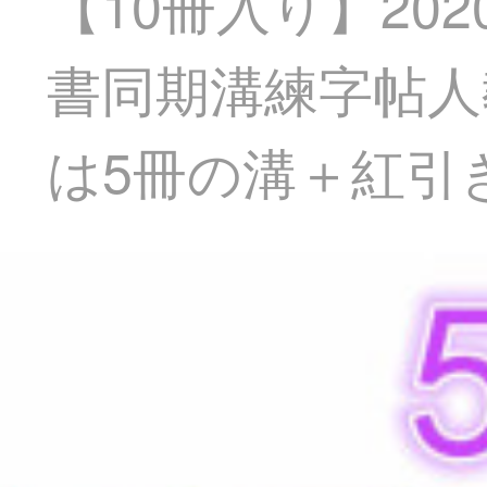
【10冊入り】2
書同期溝練字帖人
は5冊の溝＋紅引き