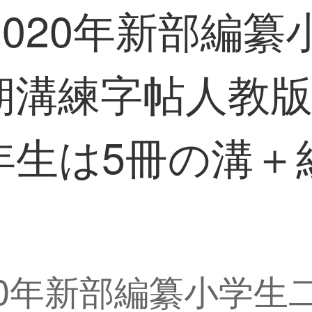
2020年新部編
期溝練字帖人教版
生は5冊の溝＋紅
020年新部編纂小学