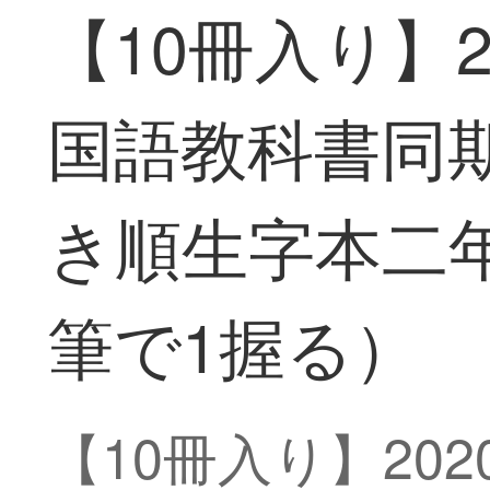
【10冊入り】
国語教科書同
き順生字本二年
筆で1握る）
【10冊入り】2