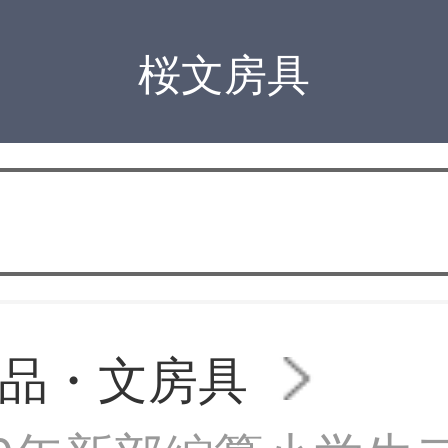
桜文房具
品・文房具