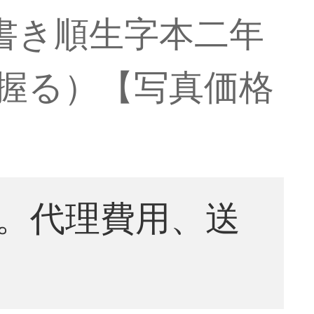
書き順生字本二年
1握る）【写真価格
。代理費用、送