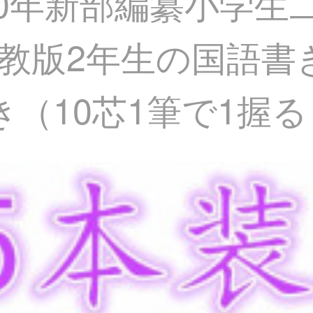
020年新部編纂小学
教版2年生の国語書
（10芯1筆で1握る