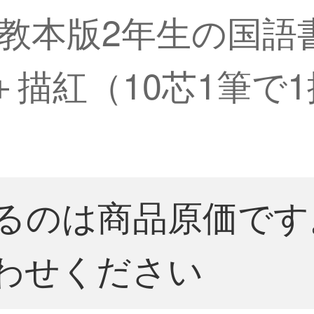
教本版2年生の国語
＋描紅（10芯1筆で
るのは商品原価です
わせください