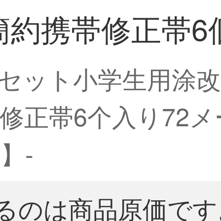
約携帯修正帯6個
セット小学生用涂改
修正帯6个入り72
】-
るのは商品原価です