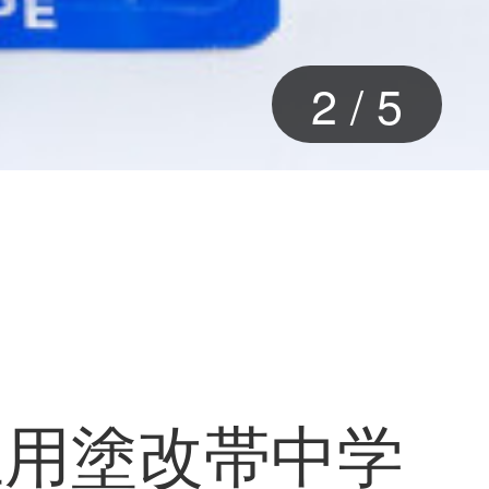
3
/
5
生用塗改帯中学