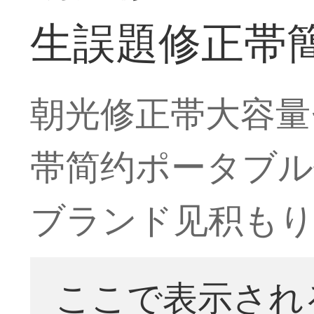
生誤題修正帯簡
朝光修正帯大容量
帯简约ポータブル
ブランド见积もり
ここで表示され