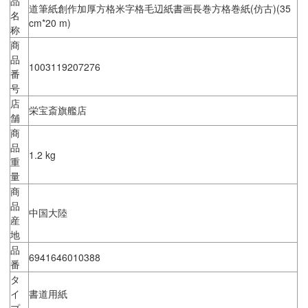
品
道筆紙創作加厚方格米字格毛辺紙書画長巻方格巻紙(仿古)(35
名
cm*20 m)
称
商
品
1003119207276
番
号
店
栄宝斎旗艦店
舗
商
品
1.2 kg
重
量
商
品
中国大陸
産
地
品
6941646010388
番
タ
イ
書道用紙
プ