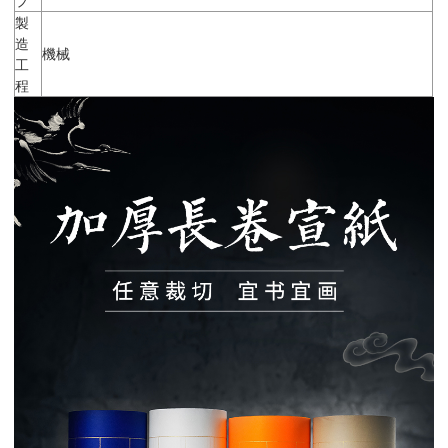
製
造
機械
工
程