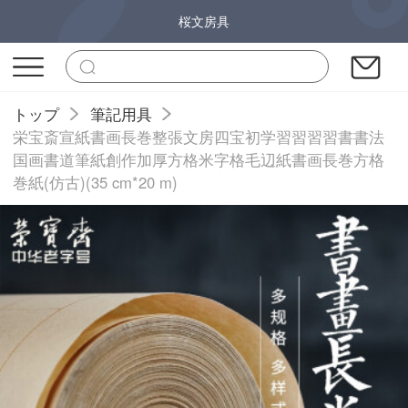
桜文房具
トップ
筆記用具
栄宝斎宣紙書画長巻整張文房四宝初学習習習習書書法
国画書道筆紙創作加厚方格米字格毛辺紙書画長巻方格
巻紙(仿古)(35 cm*20 m)