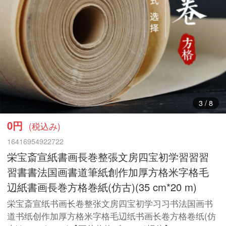
4
/
8
0円
(税込み)
16416954922722
栄宝斎宣紙書画長巻整張文房四宝初学習習習
習書書法国画書道筆紙創作加厚方格米字格毛
辺紙書画長巻方格巻紙(仿古)(35 cm*20 m)
栄宝斎宣纸书画长卷整张文房四宝初学习习书法国画书
道书纸创作加厚方格米字格毛辺纸书画长卷方格卷纸(仿