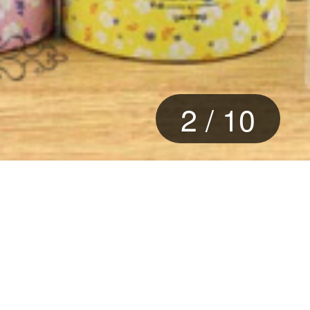
3
/
10