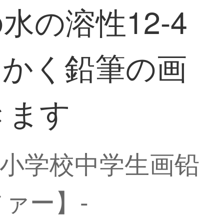
の溶性12-4
をかく鉛筆の画
きます
可擦小学校中学生画铅
ァー】-