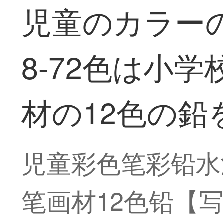
児童のカラーの
8-72色は小
材の12色の
児童彩色笔彩铅水溶
笔画材12色铅【