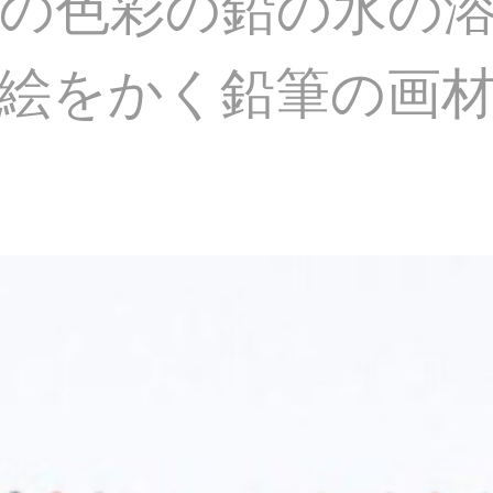
色彩の鉛の水の溶性1
絵をかく鉛筆の画材
す