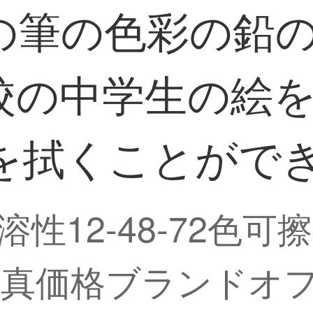
筆の色彩の鉛の水
学校の中学生の絵
鉛を拭くことがで
性12-48-72色
写真価格ブランドオフ