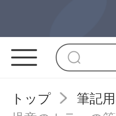
トップ
筆記用