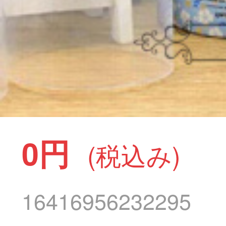
0円
(税込み)
16416956232295