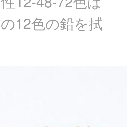
2-48-72色は
の12色の鉛を拭