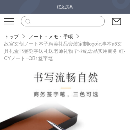
桜文房具
トップ
ノート・メモ・手帳
故宫文创ノート本子精美礼品套装定制logo记事本a5文
具礼盒书签刻字送礼送老师礼物毕业纪念品实用商务 红-
CYノート+QB1签字笔