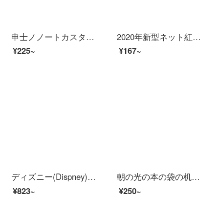
申士ノノートカスタマイズa 5皮革プリントの表紙捺印簡単事務メモ帳ビジネスb 5厚い業務メモ帳会議本はペン文房具のオフィス用品の深い青色B 5を挿すことができます。
2020年新型ネット紅ページケス小学生シンプルで可愛い大容量女子文具箱中学生ins日系ファッション韓国高顔値天女少女鉛筆箱文具小熊（懐中時計タイプ）ピンク
¥225~
¥167~
ディズニー(Dispney)小学生カバン女子児童カバン1-3-4-6年生プレゼント大容量マイナス多层姫グラデーション双肩包DB 96376ピンクブルー冷蔵库モデル(3年生-中学)
朝の光の本の袋の机は学生の机を収めて袋の側を掛けて物棚を掛けて本の袋の神器の本の高校生を置いて本の多機能を放します韓国の大容量の書立の中学生の机の辺を掛けて黒色の10格を持ちます【防水の牛津布】
¥823~
¥250~