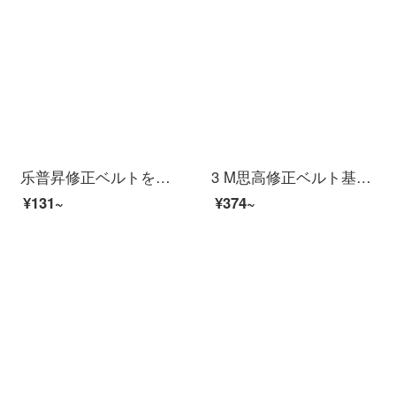
乐普昇修正ベルトを塗って、かわいい改正ベルトをつけて、塗って液体の改正を塗ります。手頃な価格があります。30メートルはずっと小学生の文房具と子供の学習用品を持っています。
3 M思高修正ベルト基本型大容量補正ベルトCT 02-S 5 mm×8 m学用品スーパー量販10個入り
¥131~
¥374~