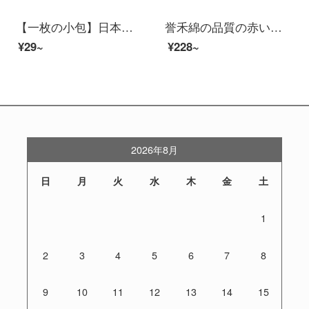
【一枚の小包】日本のTombowトンボMONO消しゴムの大集合です。2/3/4/5 B重鉛/製図クラシックタイプ-トランペット
誉禾綿の品質の赤いネッカチーフの国标の1.2メートルの小学生の少年先鋒の隊員の標準の項の綿の布の質の柔軟な子供の学の用品の大人の通用する5条は6115詰めます。
¥29~
¥228~
2026年8月
日
月
火
水
木
金
土
1
2
3
4
5
6
7
8
9
10
11
12
13
14
15