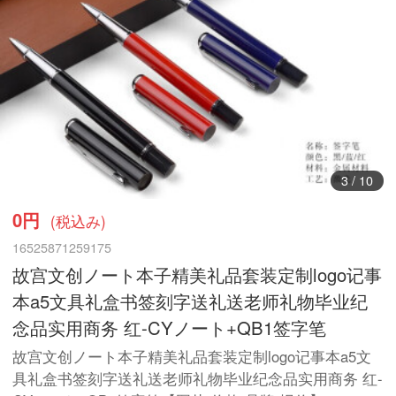
4
/
10
0円
(税込み)
16525871259175
故宫文创ノート本子精美礼品套装定制logo记事
本a5文具礼盒书签刻字送礼送老师礼物毕业纪
念品实用商务 红-CYノート+QB1签字笔
故宫文创ノート本子精美礼品套装定制logo记事本a5文
具礼盒书签刻字送礼送老师礼物毕业纪念品实用商务 红-