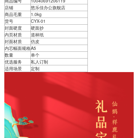
商品编号
10040691206119
店铺
悠乐佳办公旗舰店
商品毛重
1.0kg
货号
CYX-01
封面硬度
硬面抄
内页材质
道林纸
封面材质
仿皮
内芯幅面规格
A5
数量
单个
优选服务
私人订制
适用场景
定制