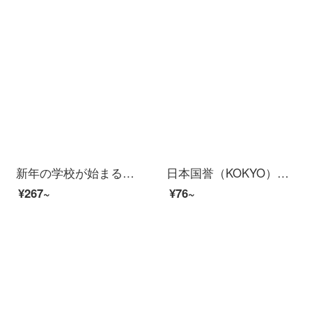
新年の学校が始まる時に必ず露店を用意します。プレゼントのアイデアは3 D消しゴムで、かわいいピカチュウの小学生の賞品は文具を注文して卸売りします。学生のプレゼントは全部で36個入ります。（卸売り価格）
日本国誉（KOKYO）学生用文具猫・携帯小型点々テープ貼付テープ本体8 m*6 mm紫粉WSG-DM 2 M 45-06 VP
¥267~
¥76~