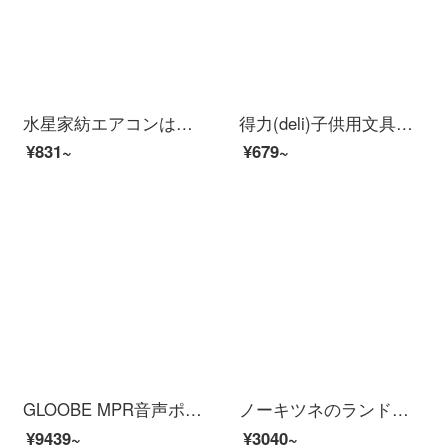
水星家紡エアコンは夏の涼しい布団にシングルペア抗菌七孔夏薄されています。クランツィー夏は芯学生寮のピンク200*230 cmになります。
得力(deli)子供用文具セット入学文具六一子供の日プレゼント大礼装小学生の学習用品誕生日プレゼントセット68902(幼稚園から小学校への推薦金)
¥831~
¥679~
GLOOBE MPR音声ポイント読み地球儀3 D立体AR知能中英文教学高清浮遊32 cm振り子学習用品誕生日プレゼントS 3項：ARを持って星座灯をつけて版（32 cm）を読みます。
ノーキツネのランドセル小学生の女の子1-3-6学年の背中をかばいます。背もたれを減らします。通気性のあるランドセル【ピンクのトランペット】ユニコーン1-3年生です。
¥9439~
¥3040~