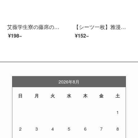
艾薇学生寮の藤席の夏のシングルルームの上に、ござ0.9メートルのベッドのエアコン席の90*190 cmを下敷きします。
【シーツ一枚】雅漫婷のシーツ単品ベッドシーツ学生寮棟のシングルベッドシーツのペアシーツイルカ1.1メートル×2.2メートル【シーツ一枚】シーツ
¥198~
¥152~
2026年8月
日
月
火
水
木
金
土
1
2
3
4
5
6
7
8