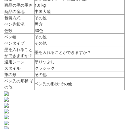
商品の毛の重さ
1.0 kg
商品の産地
中国大陸
包装方式
その他
ペン先状況
両方
色数
30色
ペン幅
その他
ペンタイプ
その他
墨を入れること
墨を入れることができますか？
ができますか？
適用シーン
塗りつぶし
スタイル
クラシック
筆の形
その他
ペン先の形状:そ
ペン先の形状:その他
の他