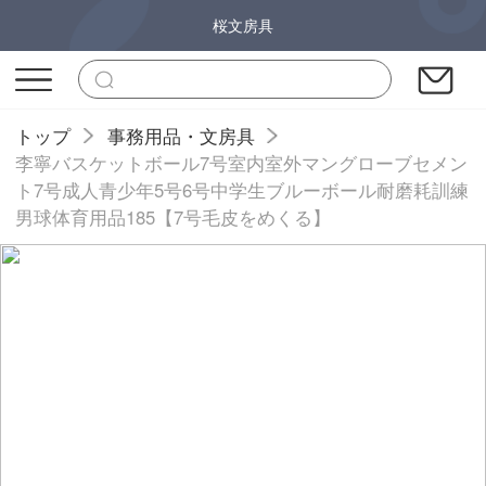
桜文房具
トップ
事務用品・文房具
李寧バスケットボール7号室内室外マングローブセメン
ト7号成人青少年5号6号中学生ブルーボール耐磨耗訓練
男球体育用品185【7号毛皮をめくる】