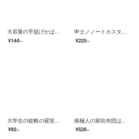
大容量の手提げかばんと手提げ袋、小学生は美術補習で中学生の漫画を包みます。可愛い韓国版の文芸児童男女は簡単に本を入れて袋のキャンバスを収納します。美味しい果物-ピンク
申士ノノートカスタマイズa 5皮革プリントの表紙捺印簡単事務メモ帳ビジネスb 5厚い業務メモ帳会議本はペン文房具のオフィス用品の深い青色B 5を挿すことができます。
¥144~
¥225~
大学生の蚊帳の寝室の寮は1 m/1.2 mのシングルベッドの上に下段の男性を敷いて、1.5 mの家庭用ファスナーのタイプは白色の1.4高1.0 m(3.3フィート)ベッドを覆っています。
南極人の家紡布団は冬は夏に使えます。冬はシングル学生寮の保温カバーで1.5メートル1.8メートルの春と秋の綿を芯の深灰（立体モデル）に150×200 cm（1.8斤の夏は水洗いできます。）
¥92~
¥526~