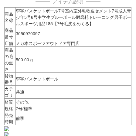
アイテム説明
李寧バスケットボール7号室内室外毛軟皮セメント7号成人青
商品
少年5号6号中学生ブルーボール耐磨耗トレーニング男子ボー
名称
ルスポーツ用品185【7号毛皮をめくる】
商品
3050970097
番号
店舗
メガ本スポーツアウトドア専門店
商品
の毛
500.00 g
の重
さ
貨物
李寧バスケットボール
番号
カテ
共通
ゴリ
材質
その他
規格
7号/標準
発売
前季
時期