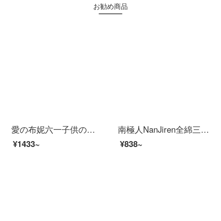
お勧め商品
愛の布妮六一子供の日ar地球儀子供の誕生日プレゼント3-6-10歳は男の子に女の子の小学生の息子の学習用品をあげてアイデアのおもちゃの吉祥720を並べます。°ユニバーサル地球儀【インテリジェントAR+世界地図+添い寝ランプ】
南極人NanJiren全綿三点セット簡単な綿の斜線ベッド用品シングル学生寮布団カバー1.2 mベッド150 x 200 comゼロ距離
¥1433~
¥838~