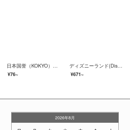
日本国誉（KOKYO）学生用文具猫・携帯小型点々テープ貼付テープ本体8 m*6 mm紫粉WSG-DM 2 M 45-06 VP
ディズニーランド(Dispney)小学生カバン女子中学生カバン子供1-3-6学年のレジャーはアリス姫の通気性を減らします。
¥76~
¥671~
2026年8月