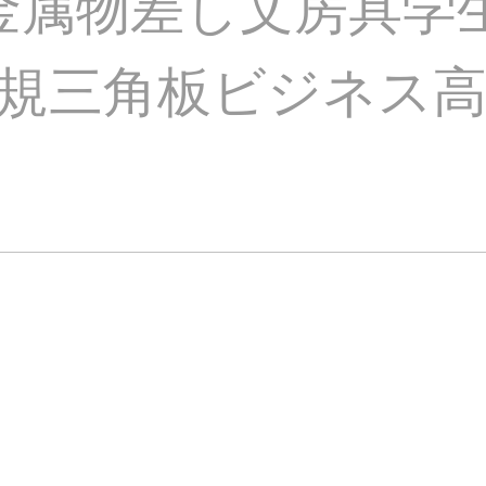
ン金属物差し文房具学
規三角板ビジネス