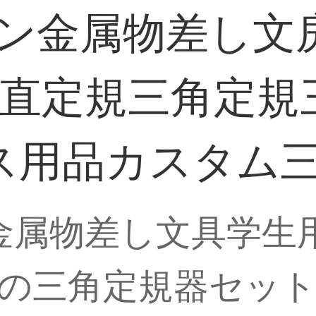
タン金属物差し
木直定規三角定規
ス用品カスタム
ン金属物差し文具学生
の三角定規器セッ