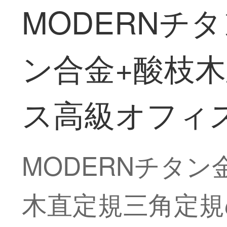
MODERNチ
ン合金+酸枝
ス高級オフィ
MODERNチタ
木直定規三角定規