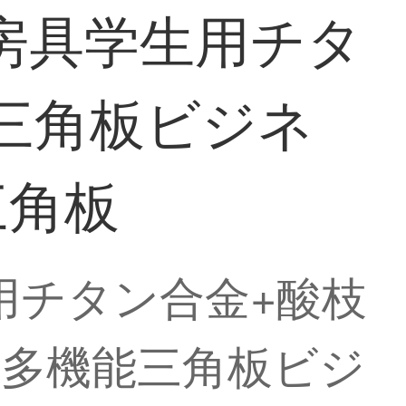
文房具学生用チタ
三角板ビジネ
三角板
用チタン合金+酸枝
ト多機能三角板ビジ