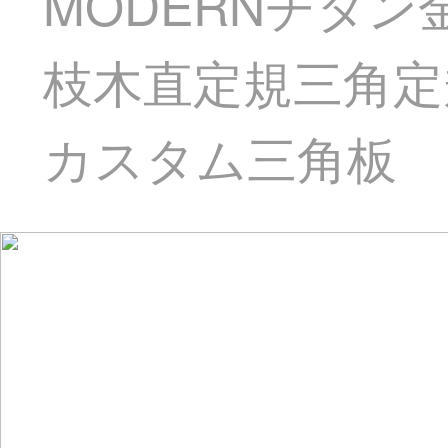
MODERNチタ
枝木直定規三角定
カスタム三角板