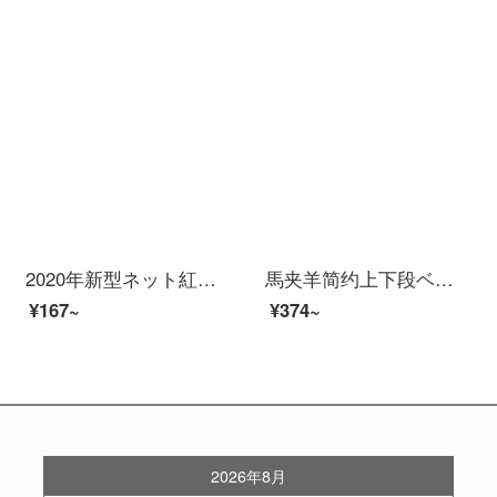
2020年新型ネット紅ページケス小学生シンプルで可愛い大容量女子文具箱中学生ins日系ファッション韓国高顔値天女少女鉛筆箱文具小熊（懐中時計タイプ）ピンク
馬夹羊简约上下段ベッドシーツカバー三点セット寮シングルベッドネット赤いベッドの上に四点セットの寝室布団セットは全部で0.9 m 1.2 mベッドノルウェー-ZF学生寮3点セット/布団カバー150 x 200)
¥167~
¥374~
2026年8月