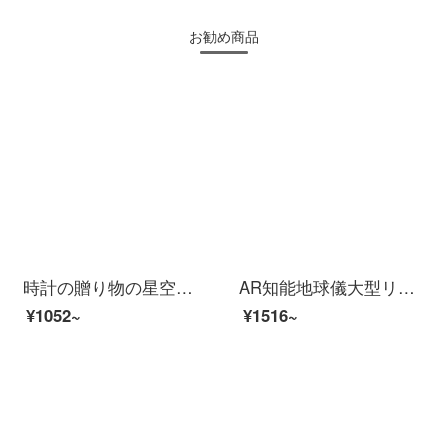
お勧め商品
時計の贈り物の星空のパスワードのこの手の帳簿のガラスの流砂に水筆をつけて人気があります。鍵をかける文具の礼装箱セットノ-ト子の学用品の賞品の男女の誕生日の六一子供の日の贈り物の星空(任意項)
AR知能地球儀大型リボンランプ六一子供の日プレゼント子供六-10歳は男の子に小学生の学習用品の振り子ネットの赤いアイデアのおもちゃAR知能音声発光モデル地球儀32 CM（地図＋虫眼鏡を含む）をプレゼントします。
¥1052~
¥1516~