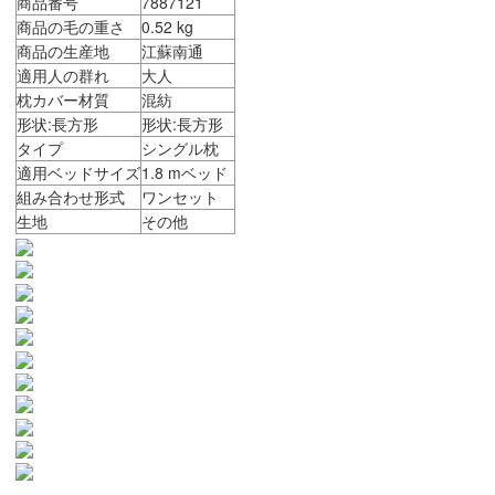
商品番号
7887121
商品の毛の重さ
0.52 kg
商品の生産地
江蘇南通
適用人の群れ
大人
枕カバー材質
混紡
形状:長方形
形状:長方形
タイプ
シングル枕
適用ベッドサイズ
1.8 mベッド
組み合わせ形式
ワンセット
生地
その他