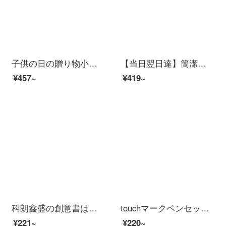
子供の日の贈り物小学生から四年生の入門回路セット物理電気実験セット電磁気学実験箱簡単回路科学実験箱アップグレード版小学校電磁気学実験箱
【当日翌日達】簡潔純綿布団カバーシングル布団布団布団布団ベッド用品家庭紡績全綿学生寮シングル1.5 m 152*218 cmアコード（小さい布団カバー）
¥457~
¥419~
科朗鑫盛の創意書は伸び縮み可能で、書立学生用の机の上に簡単に収納できる文具は棚棚に置いてあります。
touchマークペンセット80色120色、48色、60色の学生アニメ2頭の油性マルクペンは水洗いできます。子供用落書き絵筆水彩画学生40色の油性インク/12個のプレゼントです。
¥221~
¥220~