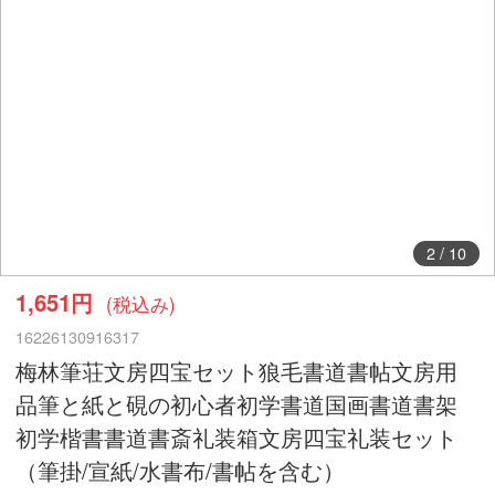
2
/
10
1,651円
(税込み)
16226130916317
梅林筆荘文房四宝セット狼毛書道書帖文房用
品筆と紙と硯の初心者初学書道国画書道書架
初学楷書書道書斎礼装箱文房四宝礼装セット
（筆掛/宣紙/水書布/書帖を含む）