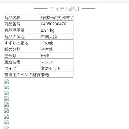
アイテム説明
商品名称
梅林筆荘文房四宝
商品番号
64050230470
商品毛重量
2.94 kg
商品の産地
中国大陸
すずりの産地
その他
紙の分類
半生熟
墨分類
松煙
製造技術
マシン
タイプ
文房セット
書道用のペンの材質
兼毫