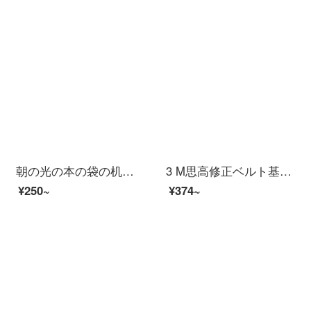
朝の光の本の袋の机は学生の机を収めて袋の側を掛けて物棚を掛けて本の袋の神器の本の高校生を置いて本の多機能を放します韓国の大容量の書立の中学生の机の辺を掛けて黒色の10格を持ちます【防水の牛津布】
3 M思高修正ベルト基本型大容量補正ベルトCT 02-S 5 mm×8 m学用品スーパー量販10個入り
¥250~
¥374~