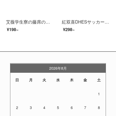
艾薇学生寮の藤席の夏のシングルルームの上に、ござ0.9メートルのベッドのエアコン席の90*190 cmを下敷きします。
紅双喜DHESサッカー4号子供青少年小学生マシンFS 4-3
¥198~
¥298~
2026年8月
日
月
火
水
木
金
土
1
2
3
4
5
6
7
8