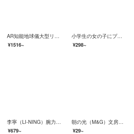
AR知能地球儀大型リボンランプ六一子供の日プレゼント子供六-10歳は男の子に小学生の学習用品の振り子ネットの赤いアイデアのおもちゃAR知能音声発光モデル地球儀32 CM（地図＋虫眼鏡を含む）をプレゼントします。
小学生の女の子にプレゼントをあげます。子供に静電気球魔球イオン球ガラスの稲妻玉魔法静電気イオン玉をあげます。
¥1516~
¥298~
李寧（LI-NING）腕力球無灯100キロ200自動起動男女握力腕力器学生減圧球腕腕筋トレーニング器材碗力重力遠心球
朝の光（M&G）文房具の自動鉛筆学生試験用のY字型のペン先軟膏カバー本味活動鉛筆0.5 AMPH 5605 1本の0.5 MM自動鉛筆
¥679~
¥29~