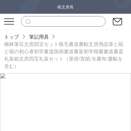
桜文房具
トップ
筆記用具
梅林筆荘文房四宝セット狼毛書道書帖文房用品筆と紙
と硯の初心者初学書道国画書道書架初学楷書書道書斎
礼装箱文房四宝礼装セット（筆掛/宣紙/水書布/書帖を
含む）