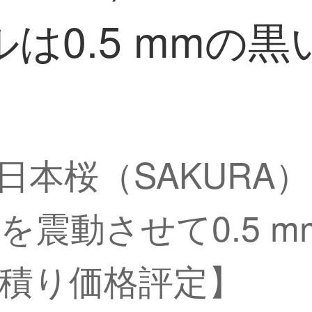
は0.5 mmの
 K〓日本桜（SAKUR
を震動させて0.5 
積り価格評定】