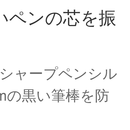
黒いペンの芯を振
A）シャープペンシル
mmの黒い筆棒を防