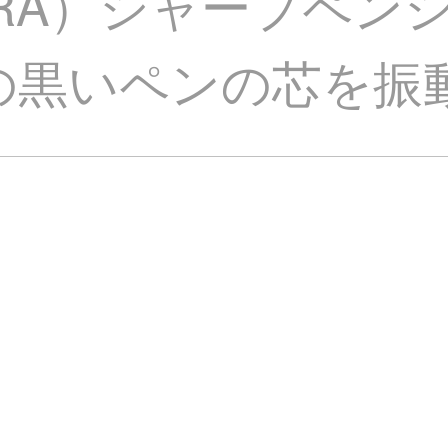
URA）シャープペン
mmの黒いペンの芯を