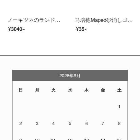
ノーキツネのランドセル小学生の女の子1-3-6学年の背中をかばいます。背もたれを減らします。通気性のあるランドセル【ピンクのトランペット】ユニコーン1-3年生です。
马培德Maped砂消しゴム学生用の万年笔ボールペペン学用品10811 CH
¥3040~
¥35~
2026年8月
日
月
火
水
木
金
土
1
2
3
4
5
6
7
8
9
10
11
12
13
14
15