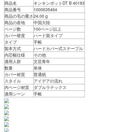
商品名
キンキンボットDT B 40183
商品番号
1000635464
商品の毛の重さ
24.00 g
商品の産地
中国大陸
ページ数
100ページ以上
カバー硬度
ハード面タイプ
タイプ
手帳
製本方式
ハードカバー式ステープル
内芯幅仕様
その他
適用人群
文芸青年
数量
単体
カバー材質
普通紙
スタイル
アイデアの流れ
内ページ材質
ダブルラテックス
適用シーン
手帳