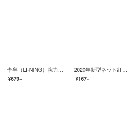
李寧（LI-NING）腕力球無灯100キロ200自動起動男女握力腕力器学生減圧球腕腕筋トレーニング器材碗力重力遠心球
2020年新型ネット紅ページケス小学生シンプルで可愛い大容量女子文具箱中学生ins日系ファッション韓国高顔値天女少女鉛筆箱文具小熊（懐中時計タイプ）ピンク
¥679~
¥167~